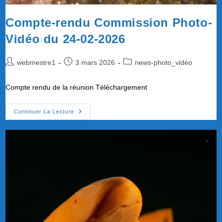
Compte-rendu Commission Photo-
Vidéo du 24-02-2026
Auteur/autrice
Publication
Post
webmestre1
3 mars 2026
news-photo_vidéo
de
publiée :
category:
la
Compte rendu de la réunion Téléchargement
publication :
Compte-
Continuer La Lecture
Rendu
Commission
Photo-
Vidéo
Du
24-
02-
2026