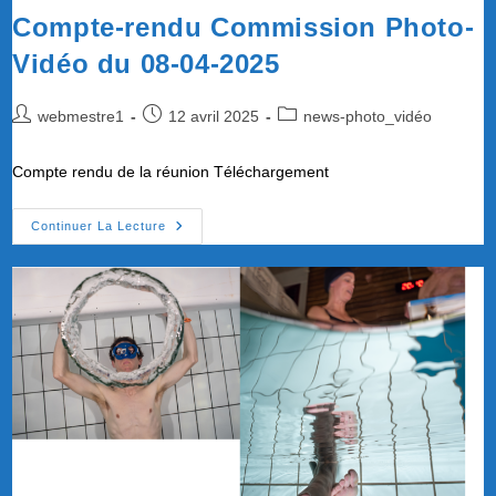
Compte-rendu Commission Photo-
Vidéo du 08-04-2025
Auteur/autrice
Publication
Post
webmestre1
12 avril 2025
news-photo_vidéo
de
publiée :
category:
la
Compte rendu de la réunion Téléchargement
publication :
Compte-
Continuer La Lecture
Rendu
Commission
Photo-
Vidéo
Du
08-
04-
2025