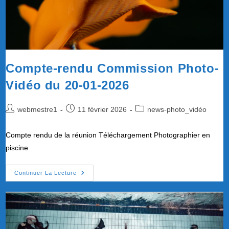
Compte-rendu Commission Photo-
Vidéo du 20-01-2026
Auteur/autrice
Publication
Post
webmestre1
11 février 2026
news-photo_vidéo
de
publiée :
category:
la
Compte rendu de la réunion Téléchargement Photographier en
publication :
piscine
Compte-
Continuer La Lecture
Rendu
Commission
Photo-
Vidéo
Du
20-
01-