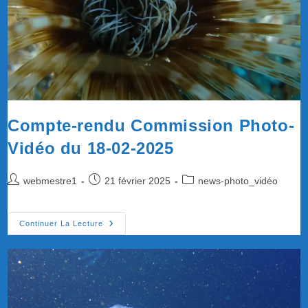
Compte-rendu Commission Photo-
Vidéo du 18-02-2025
Auteur/autrice
Publication
Post
webmestre1
21 février 2025
news-photo_vidéo
de
publiée :
category:
la
publication :
Compte-
Continuer La Lecture
Rendu
Commission
Photo-
Vidéo
Du
18-
02-
2025