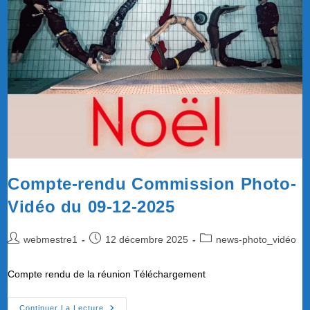
2026
Compte-rendu Commission Photo-
Vidéo du 09-12-2025
Auteur/autrice
Publication
Post
webmestre1
12 décembre 2025
news-photo_vidéo
de
publiée :
category:
la
Compte rendu de la réunion Téléchargement
publication :
Compte-
Continuer La Lecture