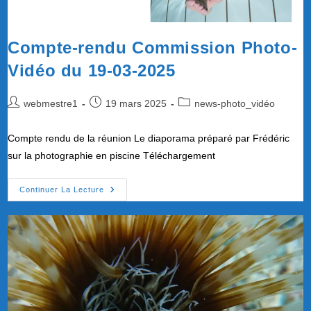
Compte-rendu Commission Photo-
Vidéo du 19-03-2025
Auteur/autrice
Publication
Post
webmestre1
19 mars 2025
news-photo_vidéo
de
publiée :
category:
la
Compte rendu de la réunion Le diaporama préparé par Frédéric
publication :
sur la photographie en piscine Téléchargement
Compte-
Continuer La Lecture
Rendu
Commission
Photo-
Vidéo
Du
19-
03-
2025