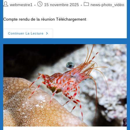
Auteur/autrice
Publication
Post
webmestre1
15 novembre 2025
news-photo_vidéo
de
publiée :
category:
la
Compte rendu de la réunion Téléchargement
publication :
Compte-
Continuer La Lecture
Rendu
Commission
Photo-
Vidéo
Du
06-
11-
2025