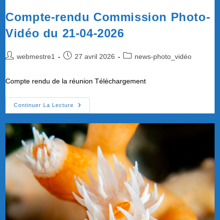
Compte-rendu Commission Photo-
Vidéo du 21-04-2026
Auteur/autrice
Publication
Post
webmestre1
27 avril 2026
news-photo_vidéo
de
publiée :
category:
la
Compte rendu de la réunion Téléchargement
publication :
Compte-
Continuer La Lecture
Rendu
Commission
Photo-
Vidéo
Du
21-
04-
2026