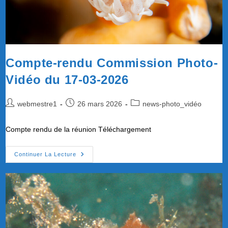
Compte-rendu Commission Photo-
Vidéo du 17-03-2026
Auteur/autrice
Publication
Post
webmestre1
26 mars 2026
news-photo_vidéo
de
publiée :
category:
la
Compte rendu de la réunion Téléchargement
publication :
Compte-
Continuer La Lecture
Rendu
Commission
Photo-
Vidéo
Du
17-
03-
2026