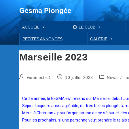
Gesma Plongée
ACCUEIL
LE CLUB
PETITES ANNONCES
GALERIE
Marseille 2023
webmestre1
10 juillet 2023
News
/
n
Cette année, le GESMA est revenu sur Marseille, début Juil
Séjour toujours aussi agréable, de très belles plongées, 
Merci à Christian J pour l’organisation de ce séjour et des 
Pour les prochains, si une personne veut prendre le relais p