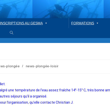
INSCRIPTIONS AU GESMA
FORMATIONS
ews-plongée
/
news-plongée-loisir
let.
malgré une température de l’eau assez fraîche 14°-15° C, très bonne a
autres séjours qu’il a organisé.
our l’organisation, qu’elle contacte Christian J.