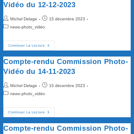
Vidéo du 12-12-2023
Auteur/autrice
Publication
Michel Delage
15 décembre 2023
de
publiée :
Post
news-photo_vidéo
la
category:
publication :
Compte-
Continuer La Lecture
Rendu
Commission
Photo-
Compte-rendu Commission Photo-
Vidéo
Du
Vidéo du 14-11-2023
12-
12-
2023
Auteur/autrice
Publication
Michel Delage
15 décembre 2023
de
publiée :
Post
news-photo_vidéo
la
category:
publication :
Compte-
Continuer La Lecture
Rendu
Commission
Photo-
Compte-rendu Commission Photo-
Vidéo
Du