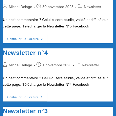
06-
Auteur/autrice
Publication
09-
Post
Michel Delage
30 novembre 2023
Newsletter
2023
de
publiée :
category:
la
Un petit commentaire ? Celui-ci sera étudié, validé et diffusé sur
publication :
cette page. Télécharger la Newsletter N°5 Facebook
Newsletter
Continuer La Lecture
N°5
Newsletter n°4
Auteur/autrice
Publication
Post
Michel Delage
1 novembre 2023
Newsletter
de
publiée :
category:
la
Un petit commentaire ? Celui-ci sera étudié, validé et diffusé sur
publication :
cette page. Télécharger la Newsletter N°4 Facebook
Newsletter
Continuer La Lecture
N°4
Newsletter n°3