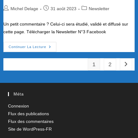
Auteur/autrice
Publication
Post
Michel Delage
31 août 2023
Newsletter
de
publiée :
category:
la
Un petit commentaire ? Celui-ci sera étudié, validé et diffusé sur
publication :
cette page. Télécharger la Newsletter N°3 Facebook
Newsletter
Continuer La Lecture
N°3
1
2
Aller à
Méta
Connexion
Flux des publications
Flux des commentaires
Site de WordPress-FR