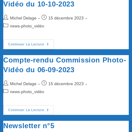
Vidéo du 10-10-2023
14-
11-
2023
Auteur/autrice
Publication
Michel Delage
15 décembre 2023
de
publiée :
Post
news-photo_vidéo
la
category:
publication :
Compte-
Continuer La Lecture
Rendu
Commission
Photo-
Compte-rendu Commission Photo-
Vidéo
Du
Vidéo du 06-09-2023
10-
10-
2023
Auteur/autrice
Publication
Michel Delage
15 décembre 2023
de
publiée :
Post
news-photo_vidéo
la
category:
publication :
Compte-
Continuer La Lecture
Rendu
Commission
Photo-
Newsletter n°5
Vidéo
Du