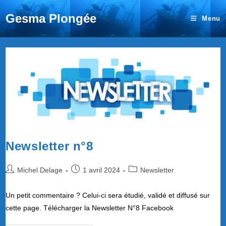
Gesma Plongée
Menu
Newsletter n°8
Auteur/autrice
Publication
Post
Michel Delage
1 avril 2024
Newsletter
de
publiée :
category:
la
Un petit commentaire ? Celui-ci sera étudié, validé et diffusé sur
publication :
cette page. Télécharger la Newsletter N°8 Facebook