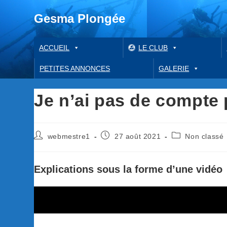
Gesma Plongée
ACCUEIL
LE CLUB
PETITES ANNONCES
GALERIE
Je n’ai pas de compte 
Auteur/autrice
Publication
Post
webmestre1
27 août 2021
Non classé
de
publiée :
category:
la
publication :
Explications sous la forme d’une vidéo