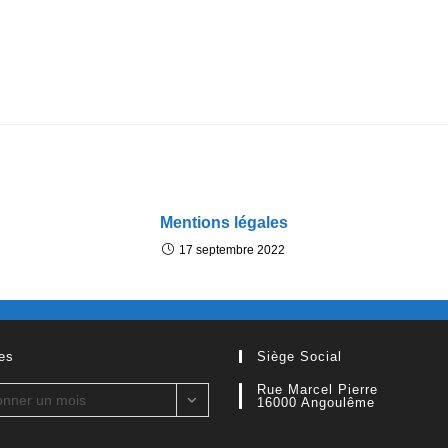
Mentions légales
17 septembre 2022
es
Siège Social
Rue Marcel Pierre
onner un mois
16000 Angoulême