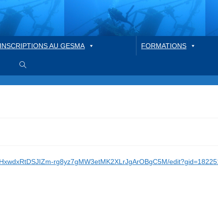
INSCRIPTIONS AU GESMA
FORMATIONS
Toggle
website
search
d/1MHxwdxRtDSJIZm-rg8yz7gMW3etMK2XLrJgArOBgC5M/edit?gid=1822