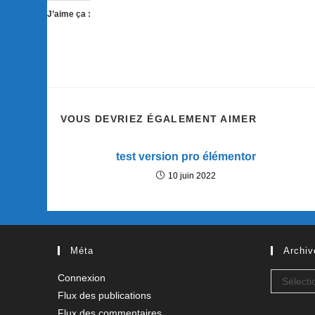
J’aime ça :
VOUS DEVRIEZ ÉGALEMENT AIMER
test version pro élémentor
10 juin 2022
Méta
Archiv
Archives
Connexion
Sélecti
Flux des publications
Flux des commentaires