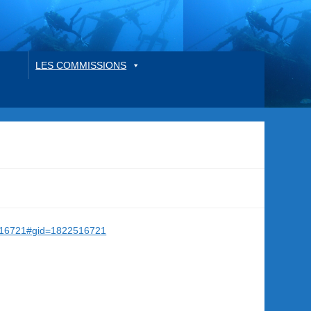
LES COMMISSIONS
516721#gid=1822516721