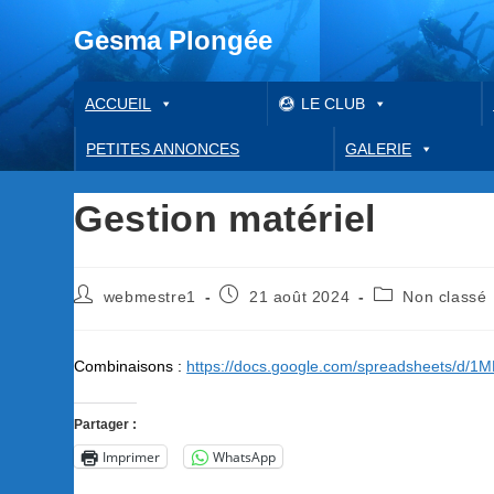
Gesma Plongée
ACCUEIL
LE CLUB
PETITES ANNONCES
GALERIE
Gestion matériel
Auteur/autrice
Publication
Post
webmestre1
21 août 2024
Non classé
de
publiée :
category:
la
publication :
Combinaisons :
https://docs.google.com/spreadsheets/
Partager :
Imprimer
WhatsApp