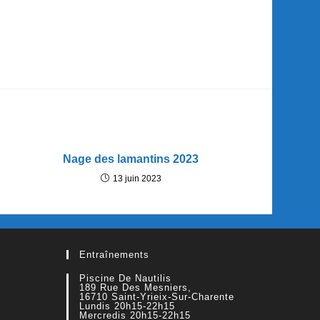
Nage des lamantins 2023
13 juin 2023
Entraînements
Piscine De Nautilis
189 Rue Des Mesniers,
16710 Saint-Yrieix-Sur-Charente
Lundis 20h15-22h15
Mercredis 20h15-22h15