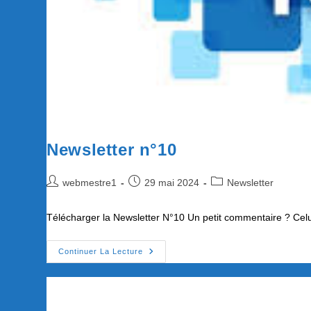
Newsletter n°10
Auteur/autrice
Publication
Post
webmestre1
29 mai 2024
Newsletter
de
publiée :
category:
la
Télécharger la Newsletter N°10 Un petit commentaire ? Celui
publication :
Newsletter
Continuer La Lecture
N°10