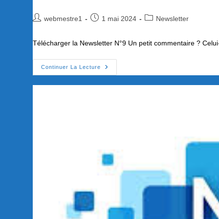
Auteur/autrice
Publication
Post
webmestre1
1 mai 2024
Newsletter
de
publiée :
category:
la
Télécharger la Newsletter N°9 Un petit commentaire ? Celui-c
publication :
Newsletter
Continuer La Lecture
N°9