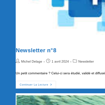
Newsletter n°8
Auteur/autrice
Publication
Post
Michel Delage
1 avril 2024
Newsletter
de
publiée :
category:
la
Un petit commentaire ? Celui-ci sera étudié, validé et diffu
publication :
Newsletter
Continuer La Lecture
N°8