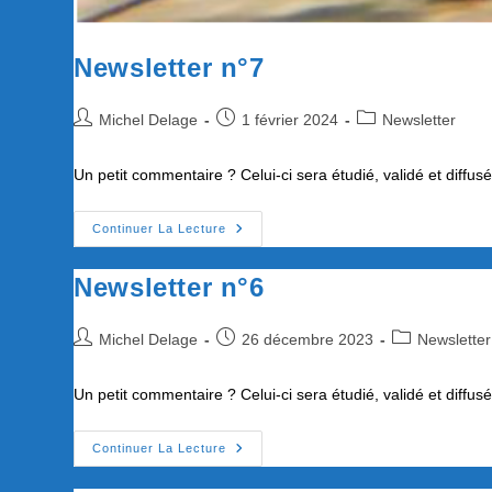
Newsletter n°7
Auteur/autrice
Publication
Post
Michel Delage
1 février 2024
Newsletter
de
publiée :
category:
la
Un petit commentaire ? Celui-ci sera étudié, validé et diffu
publication :
Newsletter
Continuer La Lecture
N°7
Newsletter n°6
Auteur/autrice
Publication
Post
Michel Delage
26 décembre 2023
Newsletter
de
publiée :
category:
la
Un petit commentaire ? Celui-ci sera étudié, validé et diffu
publication :
Newsletter
Continuer La Lecture
N°6