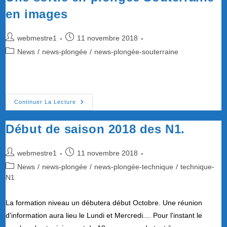
2019
en images
Auteur/autrice
Publication
webmestre1
11 novembre 2018
de
publiée :
Post
News
/
news-plongée
/
news-plongée-souterraine
la
category:
publication :
Une
Continuer La Lecture
Sortie
En
Plongée
Début de saison 2018 des N1.
Souterraine
En
Images
Auteur/autrice
Publication
webmestre1
11 novembre 2018
de
publiée :
Post
News
/
news-plongée
/
news-plongée-technique
/
technique-
la
category:
N1
publication :
La formation niveau un débutera début Octobre. Une réunion
d'information aura lieu le Lundi et Mercredi.... Pour l'instant le