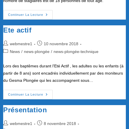
nombre de stagiaires est de 18 personnes de tout âge.
Début
Continuer La Lecture
De
Saison
2018
Ete actif
Des
N1.
Auteur/autrice
Publication
webmestre1
10 novembre 2018
de
publiée :
Post
News
/
news-plongée
/
news-plongée-technique
la
category:
publication :
Lors des baptêmes durant l'Eté Actif , les adultes ou les enfants (à
partir de 8 ans) sont encadrés individuellement par des moniteurs
du Gesma Plongée qui les accompagnent sous…
Ete
Continuer La Lecture
Actif
Présentation
Auteur/autrice
Publication
webmestre1
8 novembre 2018