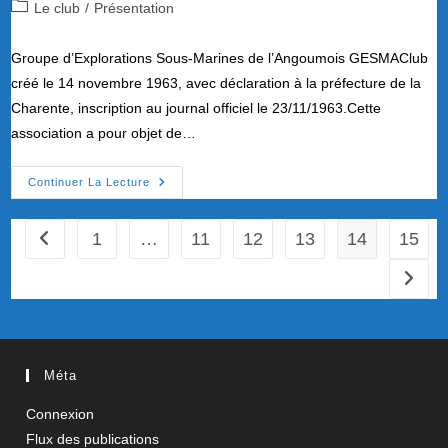
de
publiée :
Post
Le club
/
Présentation
la
category:
publication :
Groupe d’Explorations Sous-Marines de l’Angoumois GESMAClub
créé le 14 novembre 1963, avec déclaration à la préfecture de la
Charente, inscription au journal officiel le 23/11/1963.Cette
association a pour objet de…
Présentation
Continuer La Lecture
1
…
11
12
13
14
15
Go to the previous page
Aller à
Méta
Connexion
Flux des publications