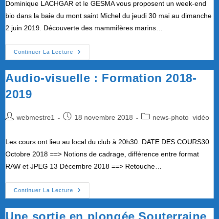
Dominique LACHGAR et le GESMA vous proposent un week-end
publication :
bio dans la baie du mont saint Michel du jeudi 30 mai au dimanche
2 juin 2019. Découverte des mammifères marins…
Découverte
Continuer La Lecture
Des
Mammifères
Marins
Audio-visuelle : Formation 2018-
De
La
2019
Baie
Et
Visite
Du
Auteur/autrice
Publication
Post
webmestre1
18 novembre 2018
news-photo_vidéo
Mont.
de
publiée :
category:
la
Les cours ont lieu au local du club à 20h30. DATE DES COURS30
publication :
Octobre 2018 ==> Notions de cadrage, différence entre format
RAW et JPEG 13 Décembre 2018 ==> Retouche…
Audio-
Continuer La Lecture
Visuelle
:
Formation
Une sortie en plongée Souterraine
2018-