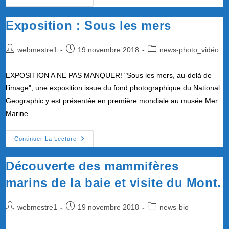
Bureau
2018
Exposition : Sous les mers
Auteur/autrice
Publication
Post
webmestre1
19 novembre 2018
news-photo_vidéo
de
publiée :
category:
la
EXPOSITION A NE PAS MANQUER! "Sous les mers, au-delà de
publication :
l’image", une exposition issue du fond photographique du National
Geographic y est présentée en première mondiale au musée Mer
Marine…
Exposition
Continuer La Lecture
:
Sous
Les
Découverte des mammifères
Mers
marins de la baie et visite du Mont.
Auteur/autrice
Publication
Post
webmestre1
19 novembre 2018
news-bio
de
publiée :
category:
la