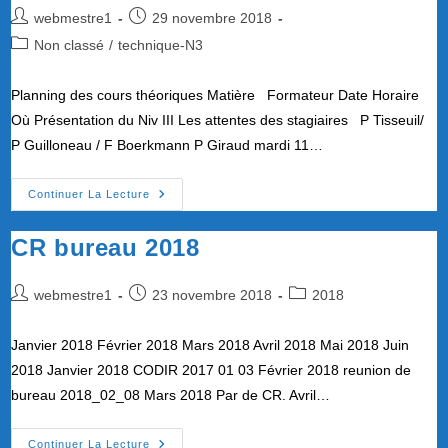
Auteur/autrice
Publication
webmestre1
29 novembre 2018
de
publiée :
Post
Non classé
/
technique-N3
la
category:
publication :
Planning des cours théoriques Matière Formateur Date Horaire
Où Présentation du Niv III Les attentes des stagiaires P Tisseuil/
P Guilloneau / F Boerkmann P Giraud mardi 11…
Planning
Continuer La Lecture
Initial
Formation
N3
CR bureau 2018
Session
2018/2019
Auteur/autrice
Publication
Post
webmestre1
23 novembre 2018
2018
de
publiée :
category:
la
Janvier 2018 Février 2018 Mars 2018 Avril 2018 Mai 2018 Juin
publication :
2018 Janvier 2018 CODIR 2017 01 03 Février 2018 reunion de
bureau 2018_02_08 Mars 2018 Par de CR. Avril…
CR
Continuer La Lecture