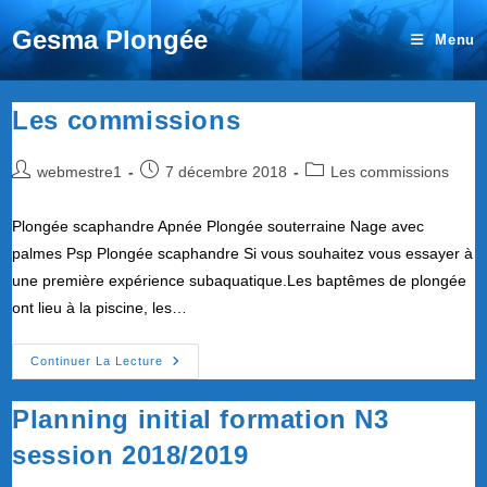
Gesma Plongée
Menu
Les commissions
Auteur/autrice
Publication
Post
webmestre1
7 décembre 2018
Les commissions
de
publiée :
category:
la
Plongée scaphandre Apnée Plongée souterraine Nage avec
publication :
palmes Psp Plongée scaphandre Si vous souhaitez vous essayer à
une première expérience subaquatique.Les baptêmes de plongée
ont lieu à la piscine, les…
Les
Continuer La Lecture
Commissions
Planning initial formation N3
session 2018/2019