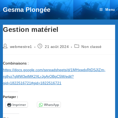
Gesma Plongée
Menu
Gestion matériel
Auteur/autrice
Publication
Post
webmestre1
21 août 2024
Non classé
de
publiée :
category:
la
publication :
Combinaisons :
https://docs.google.com/spreadsheets/d/1MHxwdxRtDSJIZm-
rg8yz7gMW3etMK2XLrJgArOBgC5M/edit?
gid=1822516721#gid=1822516721
Partager :
Imprimer
WhatsApp